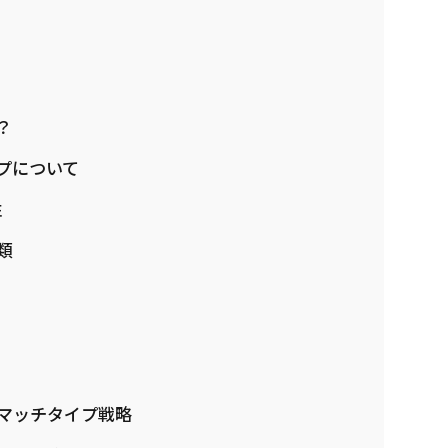
？
イプについて
性
類
のマッチタイプ戦略