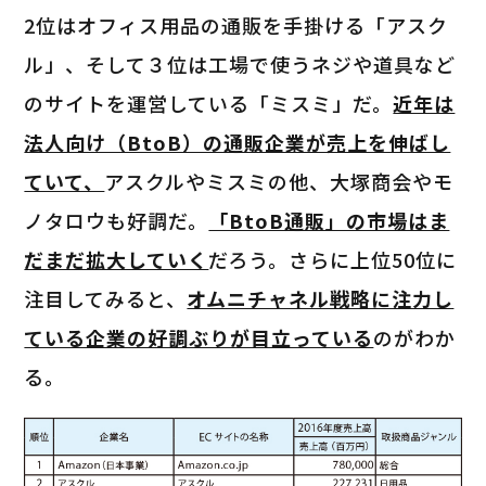
2位はオフィス用品の通販を手掛ける「アスク
ル」、そして３位は工場で使うネジや道具など
のサイトを運営している「ミスミ」だ。
近年は
法人向け（BtoB）の通販企業が売上を伸ばし
ていて、
アスクルやミスミの他、大塚商会やモ
ノタロウも好調だ。
「BtoB通販」の市場はま
だまだ拡大していく
だろう。さらに上位50位に
注目してみると、
オムニチャネル戦略に注力し
ている企業の好調ぶりが目立っている
のがわか
る。