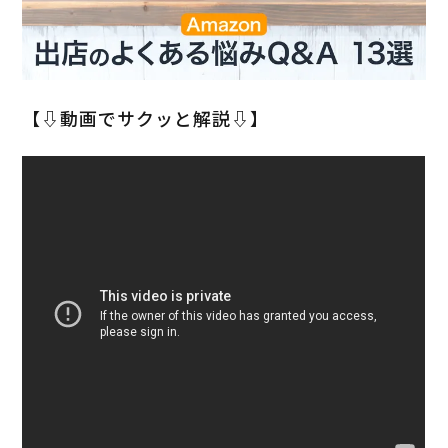
【⇩動画でサクッと解説⇩】